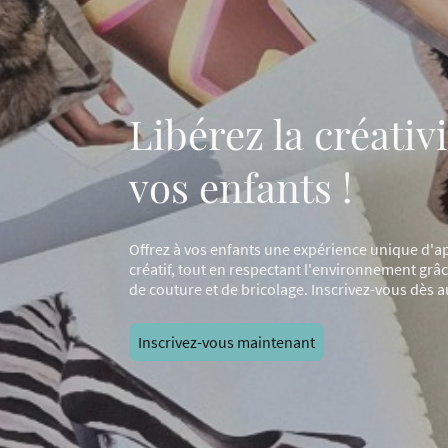
Libérez la créativ
vos enfants !
Offrez à vos enfants une expérience unique d'a
créatif, tout en respectant l'environnement grâc
de couture et de bricolage. Inscrivez-vous dès a
Inscrivez-vous maintenant