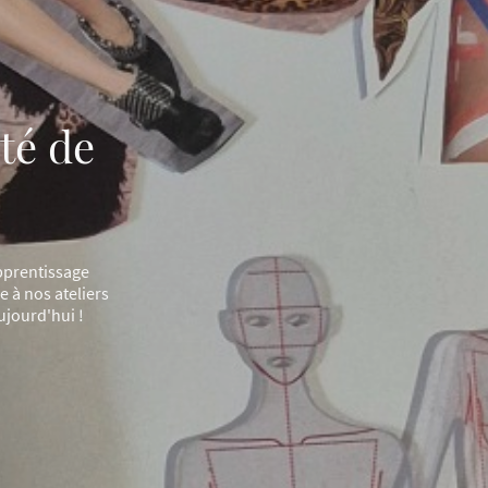
ité de
pprentissage
e à nos ateliers
ujourd'hui !